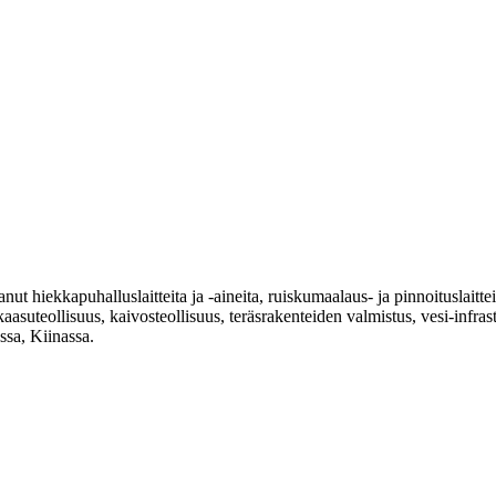
ut hiekkapuhalluslaitteita ja -aineita, ruiskumaalaus- ja pinnoituslaitt
aasuteollisuus, kaivosteollisuus, teräsrakenteiden valmistus, vesi-infras
sa, Kiinassa.