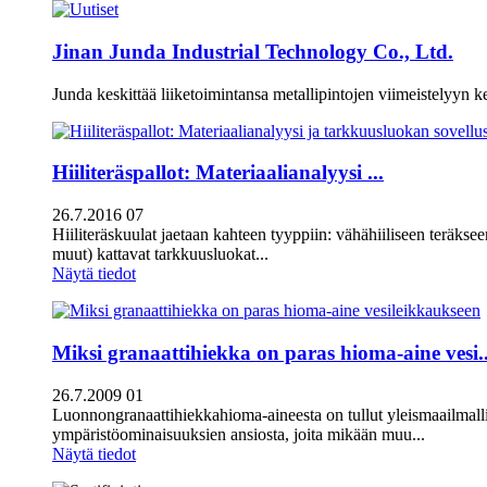
Jinan Junda Industrial Technology Co., Ltd.
Junda keskittää liiketoimintansa metallipintojen viimeistelyyn ke
Hiiliteräspallot: Materiaalianalyysi ...
26.7.2016 07
Hiiliteräskuulat jaetaan kahteen tyyppiin: vähähiiliseen teräks
muut) kattavat tarkkuusluokat...
Näytä tiedot
Miksi granaattihiekka on paras hioma-aine vesi..
26.7.2009 01
Luonnongranaattihiekkahioma-aineesta on tullut yleismaailmallin
ympäristöominaisuuksien ansiosta, joita mikään muu...
Näytä tiedot