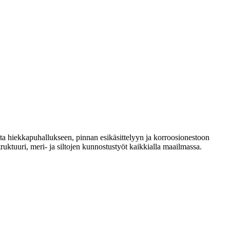
eita hiekkapuhallukseen, pinnan esikäsittelyyn ja korroosionestoon
truktuuri, meri- ja siltojen kunnostustyöt kaikkialla maailmassa.