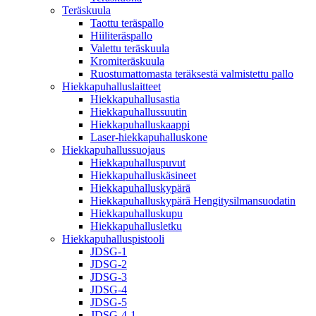
Teräskuula
Taottu teräspallo
Hiiliteräspallo
Valettu teräskuula
Kromiteräskuula
Ruostumattomasta teräksestä valmistettu pallo
Hiekkapuhalluslaitteet
Hiekkapuhallusastia
Hiekkapuhallussuutin
Hiekkapuhalluskaappi
Laser-hiekkapuhalluskone
Hiekkapuhallussuojaus
Hiekkapuhalluspuvut
Hiekkapuhalluskäsineet
Hiekkapuhalluskypärä
Hiekkapuhalluskypärä Hengitysilmansuodatin
Hiekkapuhalluskupu
Hiekkapuhallusletku
Hiekkapuhalluspistooli
JDSG-1
JDSG-2
JDSG-3
JDSG-4
JDSG-5
JDSG-4-1