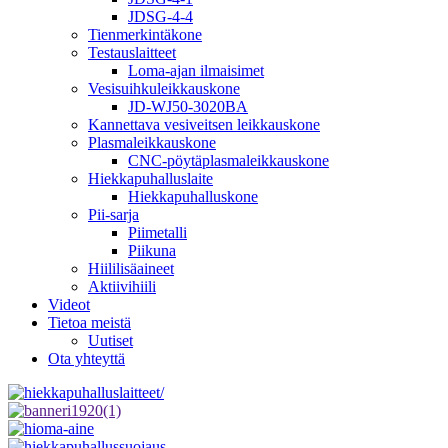
JDSG-4-4
Tienmerkintäkone
Testauslaitteet
Loma-ajan ilmaisimet
Vesisuihkuleikkauskone
JD-WJ50-3020BA
Kannettava vesiveitsen leikkauskone
Plasmaleikkauskone
CNC-pöytäplasmaleikkauskone
Hiekkapuhalluslaite
Hiekkapuhalluskone
Pii-sarja
Piimetalli
Piikuna
Hiililisäaineet
Aktiivihiili
Videot
Tietoa meistä
Uutiset
Ota yhteyttä