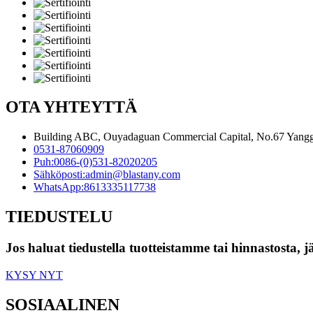
OTA YHTEYTTÄ
Building ABC, Ouyadaguan Commercial Capital, No.67 Yanggua
0531-87060909
Puh:
0086-(0)531-82020205
Sähköposti:
admin@blastany.com
WhatsApp:
8613335117738
TIEDUSTELU
Jos haluat tiedustella tuotteistamme tai hinnastosta, 
KYSY NYT
SOSIAALINEN