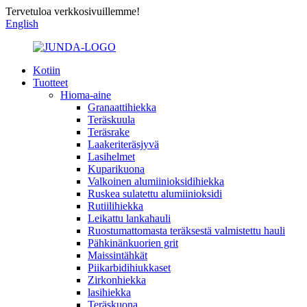
Tervetuloa verkkosivuillemme!
English
Kotiin
Tuotteet
Hioma-aine
Granaattihiekka
Teräskuula
Teräsrake
Laakeriteräsjyvä
Lasihelmet
Kuparikuona
Valkoinen alumiinioksidihiekka
Ruskea sulatettu alumiinioksidi
Rutiilihiekka
Leikattu lankahauli
Ruostumattomasta teräksestä valmistettu hauli
Pähkinänkuorien grit
Maissintähkät
Piikarbidihiukkaset
Zirkonhiekka
lasihiekka
Teräskuona