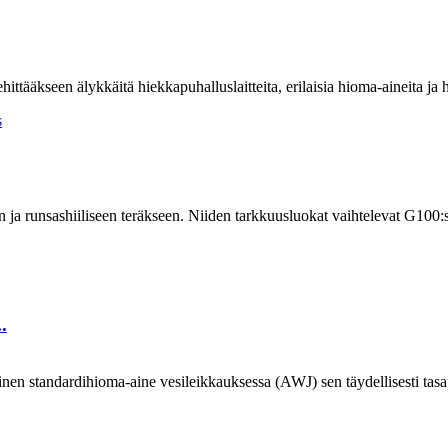
hittääkseen älykkäitä hiekkapuhalluslaitteita, erilaisia ​​hioma-aineita j
een ja runsashiiliseen teräkseen. Niiden tarkkuusluokat vaihtelevat G100
.
en standardihioma-aine vesileikkauksessa (AWJ) sen täydellisesti tasapa