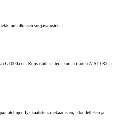
a hiekkapuhalluksen suojavarusteita.
:sta G1000:een. Runsashiiliset teräskuulat (kuten AISI1085 ja
inotettujen fysikaalisten, mekaanisten, taloudellisten ja