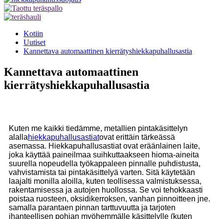
Kotiin
Uutiset
Kannettava automaattinen kierrätyshiekkapuhallusastia
Kannettava automaattinen
kierrätyshiekkapuhallusastia
Kuten me kaikki tiedämme, metallien pintakäsittelyn
alalla
hiekkapuhallusastiat
ovat erittäin tärkeässä
asemassa. Hiekkapuhallusastiat ovat eräänlainen laite,
joka käyttää paineilmaa suihkuttaakseen hioma-aineita
suurella nopeudella työkappaleen pinnalle puhdistusta,
vahvistamista tai pintakäsittelyä varten. Sitä käytetään
laajalti monilla aloilla, kuten teollisessa valmistuksessa,
rakentamisessa ja autojen huollossa. Se voi tehokkaasti
poistaa ruosteen, oksidikerroksen, vanhan pinnoitteen jne.
samalla parantaen pinnan tarttuvuutta ja tarjoten
ihanteellisen pohjan myöhemmälle käsittelylle (kuten