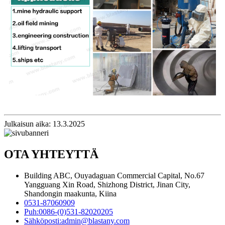
Julkaisun aika: 13.3.2025
OTA YHTEYTTÄ
Building ABC, Ouyadaguan Commercial Capital, No.67
Yangguang Xin Road, Shizhong District, Jinan City,
Shandongin maakunta, Kiina
0531-87060909
Puh:
0086-(0)531-82020205
Sähköposti:
admin@blastany.com