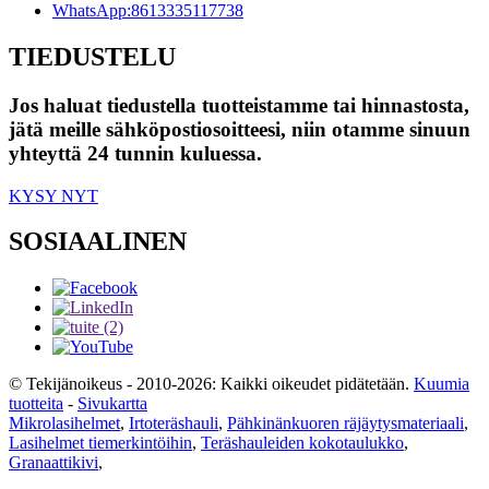
WhatsApp:
8613335117738
TIEDUSTELU
Jos haluat tiedustella tuotteistamme tai hinnastosta,
jätä meille sähköpostiosoitteesi, niin otamme sinuun
yhteyttä 24 tunnin kuluessa.
KYSY NYT
SOSIAALINEN
© Tekijänoikeus - 2010-2026: Kaikki oikeudet pidätetään.
Kuumia
tuotteita
-
Sivukartta
Mikrolasihelmet
,
Irtoteräshauli
,
Pähkinänkuoren räjäytysmateriaali
,
Lasihelmet tiemerkintöihin
,
Teräshauleiden kokotaulukko
,
Granaattikivi
,