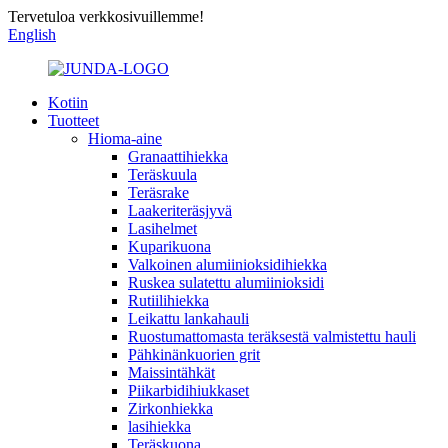
Tervetuloa verkkosivuillemme!
English
Kotiin
Tuotteet
Hioma-aine
Granaattihiekka
Teräskuula
Teräsrake
Laakeriteräsjyvä
Lasihelmet
Kuparikuona
Valkoinen alumiinioksidihiekka
Ruskea sulatettu alumiinioksidi
Rutiilihiekka
Leikattu lankahauli
Ruostumattomasta teräksestä valmistettu hauli
Pähkinänkuorien grit
Maissintähkät
Piikarbidihiukkaset
Zirkonhiekka
lasihiekka
Teräskuona