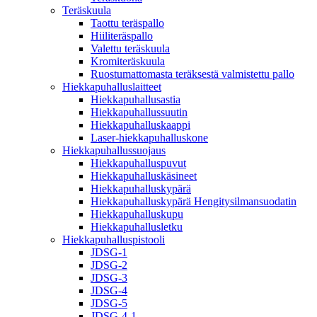
Teräskuula
Taottu teräspallo
Hiiliteräspallo
Valettu teräskuula
Kromiteräskuula
Ruostumattomasta teräksestä valmistettu pallo
Hiekkapuhalluslaitteet
Hiekkapuhallusastia
Hiekkapuhallussuutin
Hiekkapuhalluskaappi
Laser-hiekkapuhalluskone
Hiekkapuhallussuojaus
Hiekkapuhalluspuvut
Hiekkapuhalluskäsineet
Hiekkapuhalluskypärä
Hiekkapuhalluskypärä Hengitysilmansuodatin
Hiekkapuhalluskupu
Hiekkapuhallusletku
Hiekkapuhalluspistooli
JDSG-1
JDSG-2
JDSG-3
JDSG-4
JDSG-5
JDSG-4-1