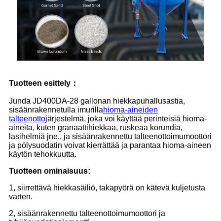
Tuotteen esittely
：
Junda JD400DA-28 gallonan hiekkapuhallusastia,
sisäänrakennetulla imurilla
hioma-aineiden
talteenotto
järjestelmä, joka voi käyttää perinteisiä hioma-
aineita, kuten granaattihiekkaa, ruskeaa korundia,
lasihelmiä jne., ja sisäänrakennettu talteenottoimumoottori
ja pölysuodatin voivat kierrättää ja parantaa hioma-aineen
käytön tehokkuutta.
Tuotteen ominaisuus:
1, siirrettävä hiekkasäiliö, takapyörä on kätevä kuljetusta
varten.
2, sisäänrakennettu talteenottoimumoottori ja