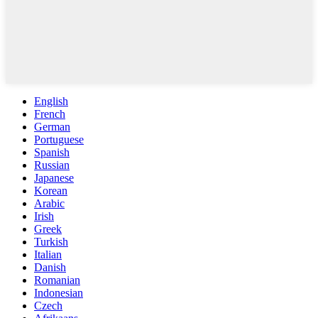
English
French
German
Portuguese
Spanish
Russian
Japanese
Korean
Arabic
Irish
Greek
Turkish
Italian
Danish
Romanian
Indonesian
Czech