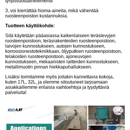
tyhjiösuodatinelementti
3, voi kierrättää hioma-aineita, mikä vähentää
ruosteenpoiston kustannuksia.
Tuotteen käyttökohde:
Sitä käytetään pääasiassa kaikenlaiseen teräslevyjen
ruosteenpoistoon, teräsrakenteiden ruosteenpoistoon,
laivojen kunnostukseen, autojen kunnostukseen,
korroosionestotekniikkaan, öljyputkien ruosteenpoistoon,
telakoiden ruosteenpoistoon, ajoneuvojen
kunnostukseen, mekaanisten laitteiden kunnostukseen,
metallimuotin pinnan hiekkapuhallukseen.
Lisäksi toimitamme myös joitakin kannettavia kokoja,
kuten 17L, 32L, ja olemme sitoutuneet tarjoamaan
asiakkaillemme erilaisia ​​vaihtoehtoja ja tyydyttäviä
palveluita!