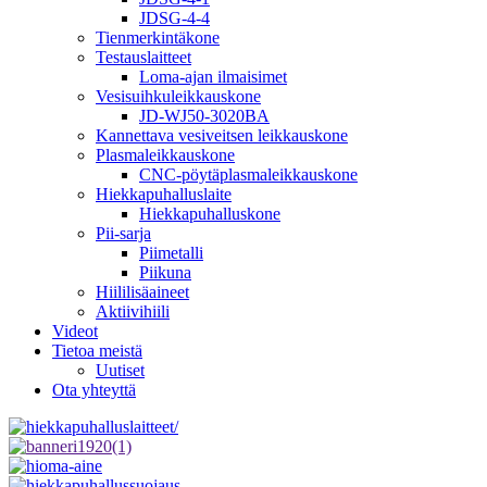
JDSG-4-4
Tienmerkintäkone
Testauslaitteet
Loma-ajan ilmaisimet
Vesisuihkuleikkauskone
JD-WJ50-3020BA
Kannettava vesiveitsen leikkauskone
Plasmaleikkauskone
CNC-pöytäplasmaleikkauskone
Hiekkapuhalluslaite
Hiekkapuhalluskone
Pii-sarja
Piimetalli
Piikuna
Hiililisäaineet
Aktiivihiili
Videot
Tietoa meistä
Uutiset
Ota yhteyttä